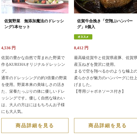
佐賀野菜 無添加魔法のドレッシ
佐賀牛合挽き「空翔ぶハンバー
ング5本セット
グ」8個入
4,536
円
8,412
円
佐賀の豊かな自然で育まれた野菜で
最高級佐賀牛と佐賀県産豚、佐賀
作るKUREHAオリジナルドレッシン
産玉ねぎを贅沢に使用。
グ。
まるで空を翔べるかのような極上
通常のドレッシングの約3倍量の野菜
柔らかさが魅力のハンバーグに仕
を使用。野菜本来の美味しさの活き
げました。
た、栄養たっぷりの体に優しいドレ
【専用ジャポネソース付き】
ッシングです。優しく自然な味わい
は、大人の方はにはもちろんお子様
にも大人気。
商品詳細を見る
商品詳細を見る