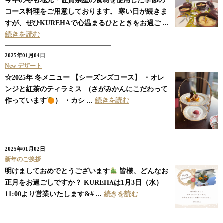
今年の冬も地元・佐賀県産の食材を使用した季節の
コース料理をご用意しております。 寒い日が続きま
すが、ぜひKUREHAで心温まるひとときをお過ご ...
続きを読む
2025年01月04日
New デザート
☆2025年 冬メニュー 【シーズンズコース】 ・オレ
ンジと紅茶のティラミス (さがみかんにこだわって
作っています
） ・カシ ...
続きを読む
2025年01月02日
新年のご挨拶
明けましておめでとうございます
皆様、どんなお
正月をお過ごしですか？ KUREHAは1月3日（水）
11:00より営業いたします&# ...
続きを読む