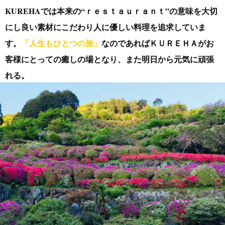
KUREHAでは本来の“ｒｅｓｔａｕｒａｎｔ”の意味を大切
にし
良い素材にこだわり人に優しい料理を追求していま
す。
「人生もひとつの旅」
なのであればＫＵＲＥＨＡがお
客様にとっての癒しの場となり、
また明日から元気に頑張
れる。
皆様にとってそんな活力の場となれるようなレストランで
ありますように。