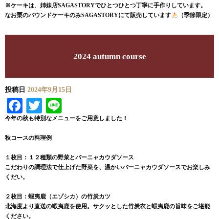
※ケーキは、姉妹店SAGASTORYでひとつひとつ丁寧に手作りしています。
なお栗のパウンドケーキのみSAGASTORYにて販売しています
（季節限定）
2024 autumn course
投稿日
2024年9月15日
Facebook
Twitter
Line
今年の秋も特別なメニューをご用意しました！
秋コースの料理例
１枚目：１２種類の野菜とバーニャカウダソース
こだわりの調理法で仕上げた野菜を、温かいバーニャカウダソースでお楽しみ
くだい。
２枚目：蝦夷鹿（エゾシカ）の竹炭カツ
北海度より直送の蝦夷鹿を使用。サクッとした竹炭衣と蝦夷鹿の旨味をご堪能
ください。