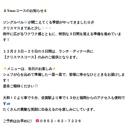
Xmasコースのお知らせ
ジングルベル
が聞こえてくる季節がやってきました☆彡
クリスマスまであと少し・・・
街中に広がるワクワク感とともに、特別な３日間を迎える準備を進めていま
す！
１２月２３日～２５日の３日間は、ランチ・ディナー共に
【クリスマスコース】のみのご提供となります。
メニューは、当日のお楽しみ
シェフが心を込めて準備した一皿一皿で、皆様に幸せなひとときをお届けしま
す！
是非ご期待ください
大和ＩＣより車で５分、佐賀駅より車で１３分と福岡からのアクセスも便利で
す
たくさんの素敵な笑顔に出会えるのを楽しみにしています。
ご予約はお早めに!
０９５２－６２－７２２６