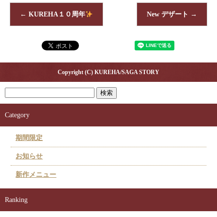
←
KUREHA１０周年
New デザート
→
Copyright (C) KUREHA/SAGA STORY
Category
期間限定
お知らせ
新作メニュー
Ranking